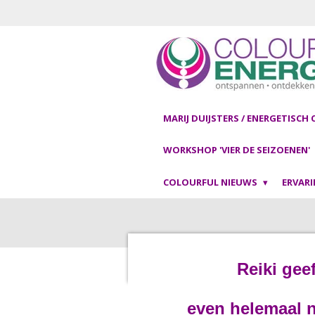
Ga
direct
naar
de
hoofdinhoud
MARIJ DUIJSTERS / ENERGETISCH
WORKSHOP 'VIER DE SEIZOENEN'
COLOURFUL NIEUWS
ERVAR
Reiki gee
even helemaal 