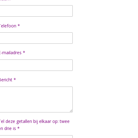
Telefoon *
E-mailadres *
Bericht *
Tel deze getallen bij elkaar op: twee
n drie is *