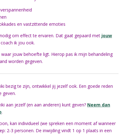
 overspannenheid
onen
lokkades en vastzittende emoties
 nodig om effect te ervaren.
Dat gaat gepaard met
jouw
j coach ik jou ook.
 waar jouw behoefte ligt. Hierop pas ik mijn behandeling
stand worden gegeven.
 bezig te zijn, ontwikkel jij jezelf ook. Een goede reden
e geven.
eiki aan jezelf (en aan anderen) kunt geven?
Neem dan
p
.
rsoon, kan individueel (we spreken een moment af wanneer
ep: 2-3 personen. De inwijding vindt 1 op 1 plaats in een