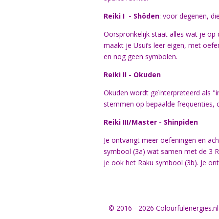
Reiki I - Shōden
: voor degenen, die
Oorspronkelijk staat alles wat je op 
maakt je Usui’s leer eigen, met oef
en nog geen symbolen.
Reiki II - Okuden
Okuden wordt geïnterpreteerd als "in
stemmen op bepaalde frequenties, oo
Reiki III/Master - Shinpiden
Je ontvangt meer oefeningen en achte
symbool (3a) wat samen met de 3 Rei
je ook het Raku symbool (3b). Je ont
© 2016 - 2026 Colourfulenergies.nl