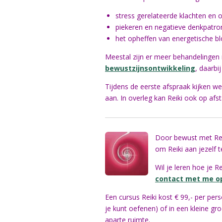
stress gerelateerde klachten en
piekeren en negatieve denkpatr
het opheffen van energetische b
Me
estal zijn er meer behandelingen
bewustzijnsontwikkeling
, daarbi
Tijdens de eerste afspraak kijken we
aan.
In overleg kan Reiki ook op af
Door bewust met Reiki
om Reiki aan jezelf t
Wil je leren hoe je R
contact met me o
Een cursus Reiki kost € 99,- per pe
je kunt oefenen) of in een kleine gro
aparte ruimte.