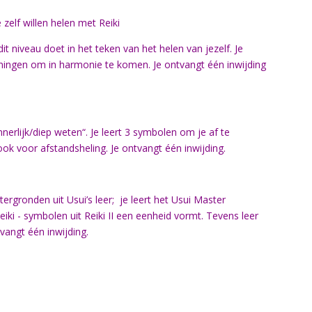
 zelf willen helen met Reiki
dit niveau doet in het teken van het helen van jezelf. Je
eningen om in harmonie te komen. Je ontvangt één inwijding
nerlijk/diep weten“. Je leert 3 symbolen om je af te
k voor afstandsheling. Je ontvangt één inwijding.
rgronden uit Usui’s leer; je leert het Usui Master
ki - symbolen uit Reiki II een eenheid vormt. Tevens leer
vangt één inwijding.