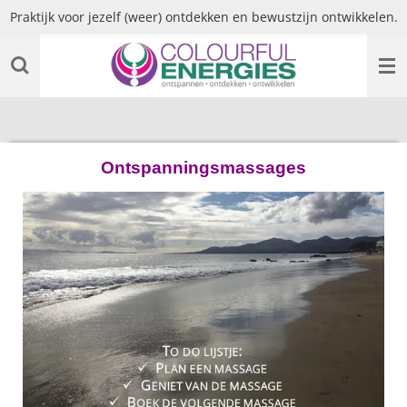
Praktijk voor jezelf (weer) ontdekken en bewustzijn ontwikkelen.
Ga
direct
naar
de
hoofdinhoud
Ontspanningsmassages