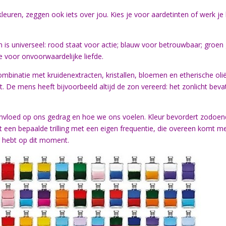
kleuren, zeggen ook iets over jou. Kies je voor aardetinten of werk je 
 is universeel: rood staat voor actie; blauw voor betrouwbaar; groe
e voor onvoorwaardelijke liefde.
ombinatie met kruidenextracten, kristallen, bloemen en etherische olië
t. De mens heeft bijvoorbeeld altijd de zon vereerd: het zonlicht beva
 invloed op ons gedrag en hoe we ons voelen. Kleur bevordert zodoe
eft een bepaalde trilling met een eigen frequentie, die overeen komt met
g hebt op dit moment.