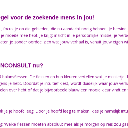
egel voor de zoekende mens in jou!
st, focus je op die gebieden, die nu aandacht nodig hebben. Je hervin
 je moeite mee hebt. Je krijgt inzicht in je persoonlijke missie, je 've
laten je zonder oordeel zien wat jouw verhaal is, vanuit jouw eigen w
ENCONSULT
nu?
4 balansflessen. De flessen en hun kleuren vertellen wat je missie/je
ens je hebt. Doordat je intuïtief kiest, wordt duidelijk waar jouw verh
elen over hebt of dat je bijvoorbeeld blauw een mooie kleur vindt en 
k je je hoofd leeg. Door je hoofd leeg te maken, kies je namelijk intuï
aag: ‘Welke flessen moeten absoluut mee als je morgen op reis zou gaa