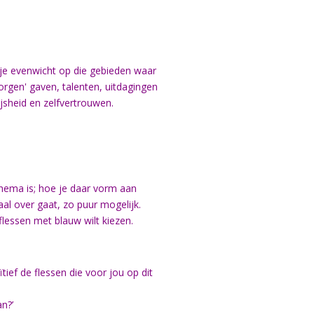
d je evenwicht op die gebieden waar
rborgen' gaven, talenten, uitdagingen
ijsheid en zelfvertrouwen.
 thema is; hoe je daar vorm aan
aal over gaat, zo puur mogelijk.
flessen met blauw wilt kiezen.
tief de flessen die voor jou op dit
n?’