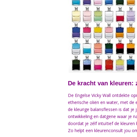
De kracht van kleuren: z
De Engelse Vicky Wall ontdekte opn
etherische oliën en water, met de 
de kleurige balansflessen is dat je 
ontwikkeling en datgene waar je na
doordat je zélf intuïtief de kleure
Zo helpt een kleurenconsult jou o