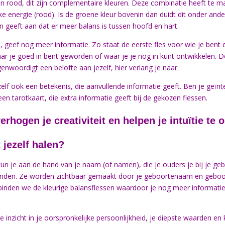
 en rood, dit zijn complementaire kleuren. Deze combinatie heeft te 
ke energie (rood). Is de groene kleur bovenin dan duidt dit onder and
n geeft aan dat er meer balans is tussen hoofd en hart.
, geef nog meer informatie. Zo staat de eerste fles voor wie je bent e
ar je goed in bent geworden of waar je je nog in kunt ontwikkelen. De
genwoordigt een belofte aan jezelf, hier verlang je naar.
lf ook een betekenis, die aanvullende informatie geeft. Ben je geïnte
n tarotkaart, die extra informatie geeft bij de gekozen flessen.
erhogen je creativiteit en helpen je intuïtie te 
t jezelf halen?
un je aan de hand van je naam (of namen), die je ouders je bij je g
binden. Ze worden zichtbaar gemaakt door je geboortenaam en geboor
binden we de kleurige balansflessen waardoor je nog meer informatie
g je inzicht in je oorspronkelijke persoonlijkheid, je diepste waarden e