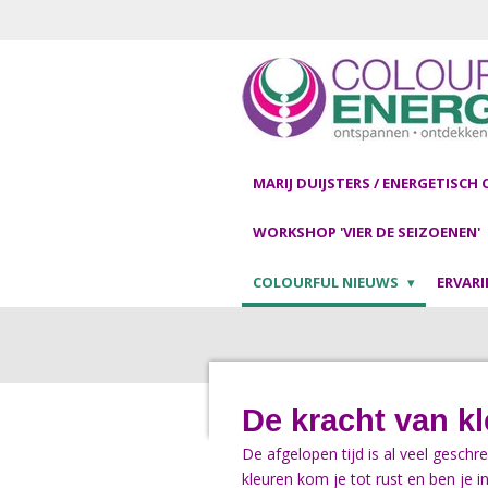
Ga
direct
naar
de
hoofdinhoud
MARIJ DUIJSTERS / ENERGETISCH
WORKSHOP 'VIER DE SEIZOENEN'
COLOURFUL NIEUWS
ERVAR
De kracht van k
De afgelopen tijd is al veel gesch
kleuren kom je tot rust en ben je i